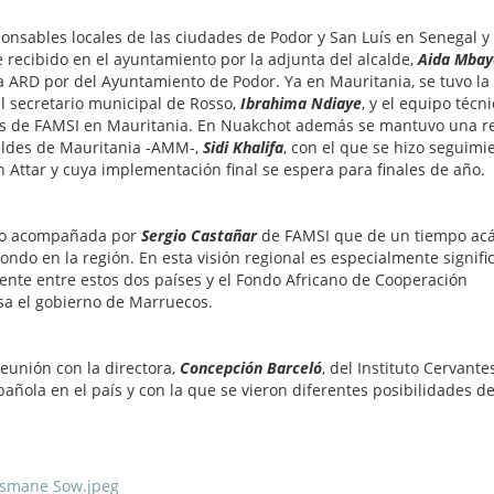
onsables locales de las ciudades de Podor y San Luís en Senegal y
 recibido en el ayuntamiento por la adjunta del alcalde,
Aida Mbay
 la ARD por del Ayuntamiento de Podor. Ya en Mauritania, se tuvo la
l secretario municipal de Rosso,
Ibrahima Ndiaye
, y el equipo técn
aís de FAMSI en Mauritania. En Nuakchot además se mantuvo una r
caldes de Mauritania -AMM-,
Sidi Khalifa
, con el que se hizo seguimi
ttar y cuya implementación final se espera para finales de año.
uvo acompañada por
Sergio Castañar
de FAMSI que de un tiempo ac
ondo en la región. En esta visión regional es especialmente signific
ente entre estos dos países y el Fondo Africano de Cooperación
sa el gobierno de Marruecos.
eunión con la directora,
Concepción Barceló
, del Instituto Cervante
añola en el país y con la que se vieron diferentes posibilidades d