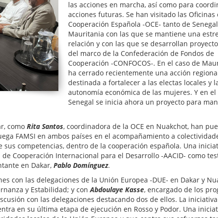
las acciones en marcha, así como para coordi
acciones futuras. Se han visitado las Oficinas
Cooperación Española -OCE- tanto de Senega
Mauritania con las que se mantiene una estr
relación y con las que se desarrollan proyect
del marco de la Confederación de Fondos de
Cooperación -CONFOCOS-. En el caso de Mauri
ha cerrado recientemente una acción regiona
destinada a fortalecer a las electas locales y l
autonomía económica de las mujeres. Y en el
Senegal se inicia ahora un proyecto para m
ar, como
Rita Santos
, coordinadora de la OCE en Nuakchot, han pue
e juega FAMSI en ambos países en el acompañamiento a colectividade
de sus competencias, dentro de la cooperación española. Una inicia
 de Cooperación Internacional para el Desarrollo -AACID- como tes
ntante en Dakar,
Pablo Domínguez
.
nes con las delegaciones de la Unión Europea -DUE- en Dakar y Nu
rnanza y Estabilidad; y con
Abdoulaye Kasse
, encargado de los pr
cusión con las delegaciones destacando dos de ellos. La iniciativ
entra en su última etapa de ejecución en Rosso y Podor. Una iniciat