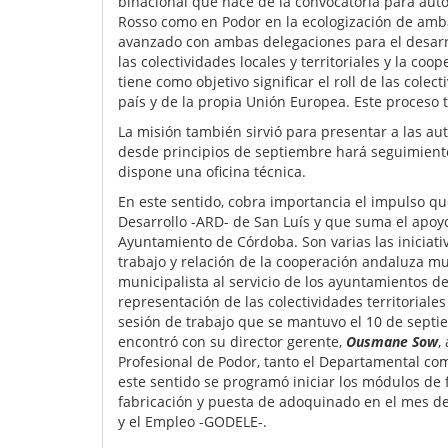
binacional que nace de la convocatoria para auto
Rosso como en Podor en la ecologización de ambas
avanzado con ambas delegaciones para el desarr
las colectividades locales y territoriales y la c
tiene como objetivo significar el roll de las cole
país y de la propia Unión Europea. Este proceso
La misión también sirvió para presentar a las au
desde principios de septiembre hará seguimient
dispone una oficina técnica.
En este sentido, cobra importancia el impulso qu
Desarrollo -ARD- de San Luís y que suma el apoyo 
Ayuntamiento de Córdoba. Son varias las iniciat
trabajo y relación de la cooperación andaluza m
municipalista al servicio de los ayuntamientos 
representación de las colectividades territoriales
sesión de trabajo que se mantuvo el 10 de septi
encontró con su director gerente,
Ousmane Sow
,
Profesional de Podor, tanto el Departamental co
este sentido se programó iniciar los módulos de 
fabricación y puesta de adoquinado en el mes de
y el Empleo -GODELE-.