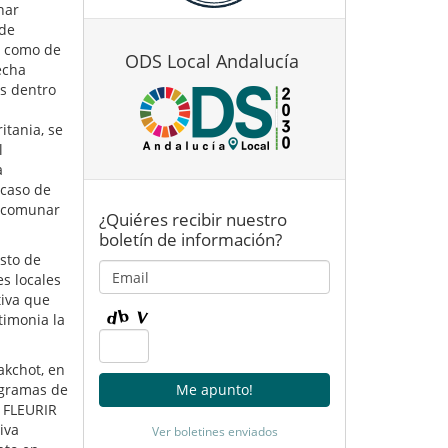
nar
 de
l como de
ODS Local Andalucía
echa
os dentro
tania, se
l
a
 caso de
ancomunar
¿Quiéres recibir nuestro
boletín de información?
sto de
s locales
tiva que
timonia la
akchot, en
ogramas de
a FLEURIR
iva
Ver boletines enviados