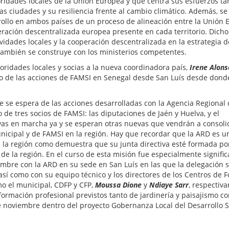
ridades locales de la Unión Europea y que centra sus esfuerzos ta
 ciudades y su resiliencia frente al cambio climático. Además, se
ollo en ambos países de un proceso de alineación entre la Unión 
ooperación descentralizada europea presente en cada territorio. Dich
ctividades locales y la cooperación descentralizada en la estrategia 
 también se construye con los ministerios competentes.
toridades locales y socias a la nueva coordinadora país,
Irene Alons
o de las acciones de FAMSI en Senegal desde San Luís desde don
e se espera de las acciones desarrolladas con la Agencia Regional
de tres socios de FAMSI: las diputaciones de Jaén y Huelva, y el
ivas en marcha ya y se esperan otras nuevas que vendrán a consoli
unicipal y de FAMSI en la región. Hay que recordar que la ARD es u
de la región como demuestra que su junta directiva esté formada po
 de la región. En el curso de esta misión fue especialmente significa
embre con la ARD en su sede en San Luís en las que la delegación 
 así como con su equipo técnico y los directores de los Centros de 
mo el municipal, CDFP y CFP,
Moussa Dione
y
Ndiaye Sarr
, respectiv
formación profesional previstos tanto de jardinería y paisajismo c
 noviembre dentro del proyecto Gobernanza Local del Desarrollo S