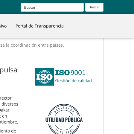
Buscar
hivo
Portal de Transparencia
sa la coordinación entre países.
mpulsa
ector,
 diversos
Dakar
t en
eptiembre.
iento de