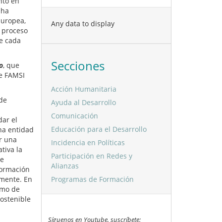
nto en
 ha
Europea,
Any data to display
o proceso
de cada
Secciones
o
, que
de FAMSI
Acción Humanitaria
 de
Ayuda al Desarrollo
Comunicación
dar el
Educación para el Desarrollo
na entidad
r una
Incidencia en Políticas
tiva la
Participación en Redes y
se
Alianzas
Formación
amente. En
Programas de Formación
omo de
ostenible
Síguenos en Youtube, suscríbete: