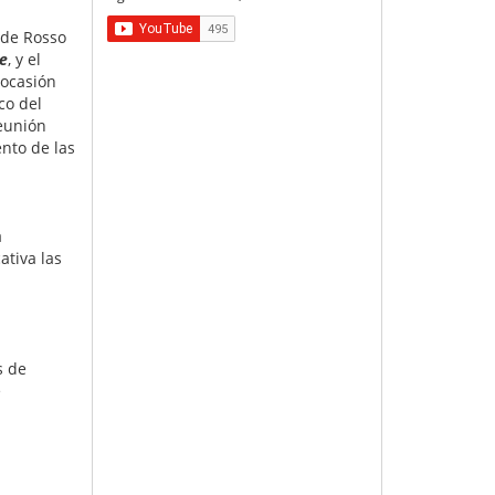
 de Rosso
e
, y el
 ocasión
ico del
eunión
ento de las
á
ativa las
s de
e