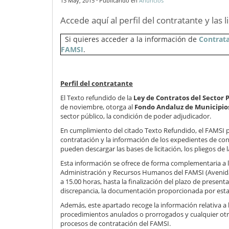
·
13 May, 2015
Publicando en
Anuncios
Accede aquí al perfil del contratante y las 
Si quieres acceder a la información de
Contrat
FAMSI
.
Perfil del contratante
El Texto refundido de la
Ley de Contratos del Sector 
de noviembre, otorga al
Fondo Andaluz de Municipios
sector público, la condición de poder adjudicador.
En cumplimiento del citado Texto Refundido, el FAMSI po
contratación y la información de los expedientes de co
pueden descargar las bases de licitación, los pliegos de 
Esta información se ofrece de forma complementaria a l
Administración y Recursos Humanos del FAMSI (Avenida de
a 15.00 horas, hasta la finalización del plazo de presen
discrepancia, la documentación proporcionada por esta
Además, este apartado recoge la información relativa a 
procedimientos anulados o prorrogados y cualquier otra
procesos de contratación del FAMSI.