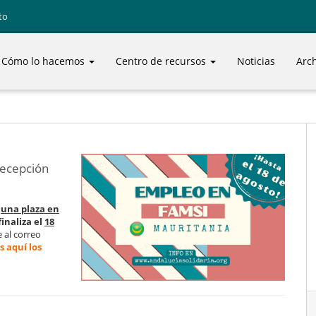
to
Cómo lo hacemos
Centro de recursos
Noticias
Arc
recepción
r
una plaza en
finaliza el
18
 al correo
 aquí los