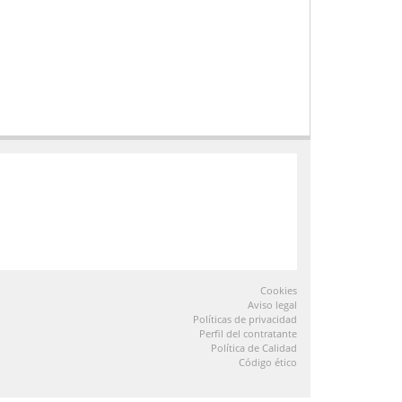
Cookies
Aviso legal
Políticas de privacidad
Perfil del contratante
Política de Calidad
Código ético