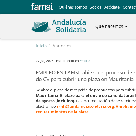
Quiénes somos
Socios
Asóciate
Contac
Qué hacemos
Inicio
Anuncios
·
27 Jul, 2023
Publicando en
Empleo
EMPLEO EN FAMSI: abierto el proceso de 
de CV para cubrir una plaza en Mauritania
Se abre el plazo de recepción de propuestas para cubri
Mauritania
.
El plazo para el envío de candidaturas 
de agosto (incluido)
.
La documentación debe remitirse
electrónico
rrhh@andaluciasolidaria.org
.
Ampliamos
requerimientos de la plaza
.