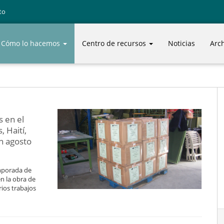
to
Cómo lo hacemos
Centro de recursos
Noticias
Arc
 en el
 Haití,
en agosto
emporada de
en la obra de
ios trabajos