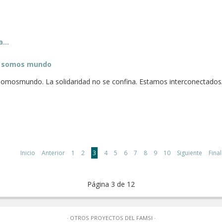
...
s: somos mundo
somosmundo. La solidaridad no se confina. Estamos interconectados
Inicio
Anterior
1
2
3
4
5
6
7
8
9
10
Siguiente
Final
Página 3 de 12
· OTROS PROYECTOS DEL FAMSI ·